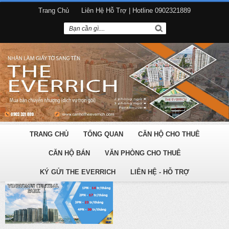
Trang Chủ
Liên Hệ Hỗ Trợ | Hotline 0902321889
TRANG CHỦ
TỔNG QUAN
CĂN HỘ CHO THUÊ
CĂN HỘ BÁN
VĂN PHÒNG CHO THUÊ
KÝ GỬI THE EVERRICH
LIÊN HỆ - HỖ TRỢ