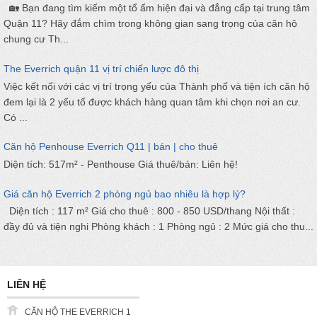
🏡 Bạn đang tìm kiếm một tổ ấm hiện đại và đẳng cấp tại trung tâm
Quận 11? Hãy đắm chìm trong không gian sang trọng của căn hộ
chung cư Th...
The Everrich quận 11 vị trí chiến lược đô thị
Việc kết nối với các vị trí trọng yếu của Thành phố và tiện ích căn hộ
đem lại là 2 yếu tố được khách hàng quan tâm khi chọn nơi an cư.
Có ...
Căn hộ Penhouse Everrich Q11 | bán | cho thuê
Diện tích: 517m² - Penthouse Giá thuê/bán: Liên hệ!
Giá căn hộ Everrich 2 phòng ngủ bao nhiêu là hợp lý?
Diện tích : 117 m² Giá cho thuê : 800 - 850 USD/thang Nội thất :
đầy đủ và tiện nghi Phòng khách : 1 Phòng ngủ : 2 Mức giá cho thu...
LIÊN HỆ
CĂN HỘ THE EVERRICH 1