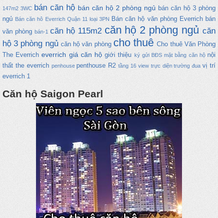
bán căn hộ
bán căn hộ 2 phòng ngủ
bán căn hộ 3 phòng
147m2
3WC
ngủ
Bán căn hộ văn phòng Everrich
bán
Bán căn hô Everrich Quận 11 loại 3PN
căn hộ 2 phòng ngủ
căn hộ 115m2
căn
văn phòng
bán-1
cho thuê
hộ 3 phòng ngủ
căn hộ văn phòng
Cho thuê Văn Phòng
everrich
giá căn hộ
The Everrich
giới thiệu
nội
ký gửi BĐS
mặt bằng căn hộ
thất the everrich
penthouse
R2
vị trí
penhouse
tầng 16 view trực diện trường đua
everrich 1
Căn hộ Saigon Pearl