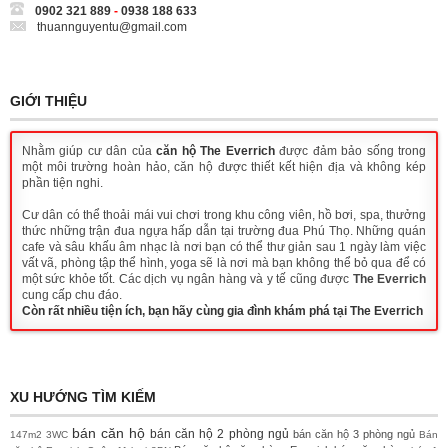
0902 321 889
-
0938 188 633
thuannguyentu@gmail.com
GIỚI THIỆU
Nhằm giúp cư dân của
căn hộ The Everrich
được đảm bảo sống trong
một môi trường hoàn hảo, căn hộ được thiết kết hiện địa và không kép
phần tiện nghi.
Cư dân có thể thoải mái vui chơi trong khu công viên, hồ bơi, spa, thưởng
thức những trận đua ngựa hấp dẫn tại trường đua Phú Thọ. Những quán
cafe và sâu khấu âm nhạc là nơi bạn có thể thư giản sau 1 ngày làm việc
vất vã, phòng tập thể hình, yoga sẽ là nơi mà bạn không thể bỏ qua để có
một sức khỏe tốt. Các dịch vụ ngân hàng và y tế cũng được
The Everrich
cung cấp chu đáo.
Còn rất nhiều tiện ích, bạn hãy cùng gia đình khám phá tại The Everrich
XU HƯỚNG TÌM KIẾM
bán căn hộ
bán căn hộ 2 phòng ngủ
bán căn hộ 3 phòng ngủ
147m2
3WC
Bán