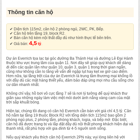
Thông tin căn hộ
✔ Diện tích 115m2, căn hộ 2 phòng ngủ, 2WC, PK, Bếp.
✔ Căn hộ trên tầng 19, block R2.
✔ Bán căn hộ kèm nội thất đầy đủ như hình thực tế bên trên.
4,5
✔ Giá bán:
tỷ
.
Dự án Everrich tọa lạc tại góc đường Ba Thánh Hai và đường Lê Đại Hành
thuộc khu vực trung tâm của quận 11. Nơi đây sẽ giúp quý khách dễ dàng
đi đến các quận lân như quận 10, quận 3, quận 1 trong thời gian ngắn,
cũng như không cần lo lắng về vấn đề ngập lụt hay kẹt xe giờ cao điểm.
Hơn nữa, tại tầng trệt của dự án Everrich là trung tâm thương mại khổng lồ
với đầy đủ các mặt hàng thiết yếu, đảm bảo đáp ứng mọi nhu cầu sống cho
cư dân nhanh nhất.
Không chỉ vậy, hồ bơi vô cực tầng 7 sẽ là nơi lý tưởng để quý khách thư
giãn sau những ngày làm việc mệt mỏi dưới ánh nắng vàng cam của mặt
trời sắp khuất bóng.
Hiện tại, chúng tôi đang có căn hộ Everrich cần bán với giá chỉ 4,5 tỷ. Căn
hộ nằm tại tầng 19 thuộc Block R2 với tổng diện tích 115m2 bao gồm 2
phòng ngủ plus, 2 phòng tắm, phòng khách, logia, và bếp mở. Đặc biệt,
căn hộ đã được trang bị và lắp đặt đầy đủ nội thất phong khách hiện đại và
thanh nhã, rất phù hợp với gia đình từ 4-5 người sinh sống.
Nếu quý khách yêu thích căn hộ Everrich 2PN này, vui lòng liên hệ với