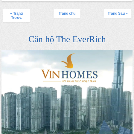
« Trang
Trang chủ
Trang Sau »
Trước
Căn hộ The EverRich