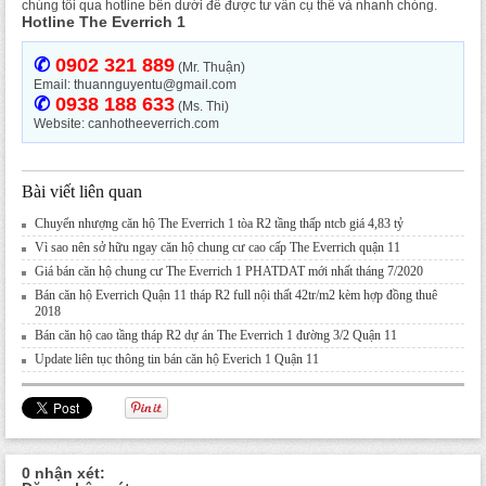
chúng tôi qua hotline bên dưới để được tư vấn cụ thể và nhanh chóng.
Hotline The Everrich 1
✆
0902 321 889
(Mr. Thuận)
Email: thuannguyentu@gmail.com
✆
0938 188 633
(Ms. Thi)
Website: canhotheeverrich.com
Bài viết liên quan
Chuyển nhượng căn hộ The Everrich 1 tòa R2 tầng thấp ntcb giá 4,83 tỷ
Vì sao nên sở hữu ngay căn hộ chung cư cao cấp The Everrich quận 11
Giá bán căn hộ chung cư The Everrich 1 PHATDAT mới nhất tháng 7/2020
Bán căn hộ Everrich Quận 11 tháp R2 full nội thất 42tr/m2 kèm hợp đồng thuê
2018
Bán căn hộ cao tầng tháp R2 dự án The Everrich 1 đường 3/2 Quận 11
Update liên tục thông tin bán căn hộ Everich 1 Quận 11
0 nhận xét: