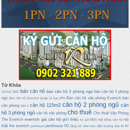
Từ Khóa
bán căn hộ
bán căn hộ 2 phòng ngủ
bán căn hộ 3 phòng
147m2
3WC
ngủ
Bán căn hộ văn phòng Everrich
bán
Bán căn hô Everrich Quận 11 loại 3PN
căn hộ 2 phòng ngủ
căn hộ 115m2
căn
văn phòng
bán-1
cho thuê
hộ 3 phòng ngủ
căn hộ văn phòng
Cho thuê Văn Phòng
everrich
giá căn hộ
The Everrich
giới thiệu
nội
ký gửi BĐS
mặt bằng căn hộ
thất the everrich
penthouse
R2
vị trí
penhouse
tầng 16 view trực diện trường đua