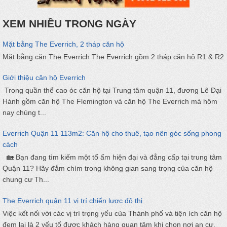
XEM NHIỀU TRONG NGÀY
Mặt bằng The Everrich, 2 tháp căn hộ
Mặt bằng căn The Everrich The Everrich gồm 2 tháp căn hộ R1 & R2
Giới thiệu căn hộ Everrich
Trong quần thể cao óc căn hộ tại Trung tâm quận 11, đương Lê Đại
Hành gồm căn hộ The Flemington và căn hộ The Everrich mà hôm
nay chúng t...
Everrich Quận 11 113m2: Căn hộ cho thuê, tạo nên góc sống phong
cách
🏡 Bạn đang tìm kiếm một tổ ấm hiện đại và đẳng cấp tại trung tâm
Quận 11? Hãy đắm chìm trong không gian sang trọng của căn hộ
chung cư Th...
The Everrich quận 11 vị trí chiến lược đô thị
Việc kết nối với các vị trí trọng yếu của Thành phố và tiện ích căn hộ
đem lại là 2 yếu tố được khách hàng quan tâm khi chọn nơi an cư.