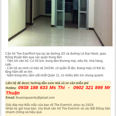
Căn hộ The EverRich tọa lạc tại đường 3/2 và đường Lê Đại Hành, giao
thông thuận tiện qua các quận trung tâm.
- Tiện ích căn hộ: Có hồ bơi, trung tâm thương mại, siêu thị, nhà hàng,
cafe...
- Căn hộ an ninh có bảo vệ 24/24h, có quần lễ tân, thang máy có thẻ từ,
tầng hầm để xe lớn.
- Nằm trong khu sầm uất nhất Quận 11, có nhiều tiện ích chung quanh.
Liên hệ để được hướng dẫn xem nhà và tư vấn miễn phí
0938 188 633 Ms Thi - 0902 321 899
Mr
Hotline
:
Thuận
Email:
thuannguyentu@gmail.com
Giải đáp mọi thắc mắc của bạn về The Everrich, phục vụ 24/24
Nhận ký gửi mua bán, cho thuê căn hộ The Everrich và các Bất Động Sản
nhanh chống và hiệu quả