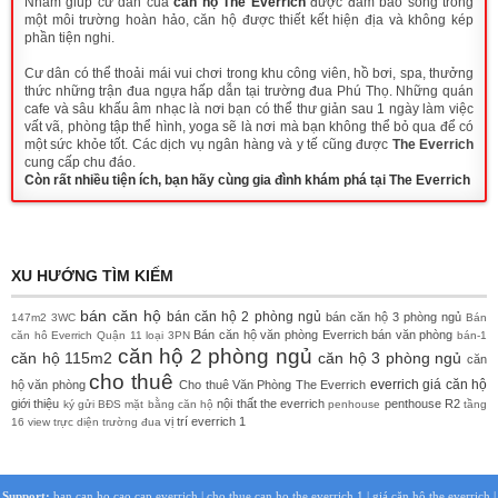
Nhằm giúp cư dân của
căn hộ The Everrich
được đảm bảo sống trong
một môi trường hoàn hảo, căn hộ được thiết kết hiện địa và không kép
phần tiện nghi.
Cư dân có thể thoải mái vui chơi trong khu công viên, hồ bơi, spa, thưởng
thức những trận đua ngựa hấp dẫn tại trường đua Phú Thọ. Những quán
cafe và sâu khấu âm nhạc là nơi bạn có thể thư giản sau 1 ngày làm việc
vất vã, phòng tập thể hình, yoga sẽ là nơi mà bạn không thể bỏ qua để có
một sức khỏe tốt. Các dịch vụ ngân hàng và y tế cũng được
The Everrich
cung cấp chu đáo.
Còn rất nhiều tiện ích, bạn hãy cùng gia đình khám phá tại The Everrich
XU HƯỚNG TÌM KIẾM
bán căn hộ
bán căn hộ 2 phòng ngủ
bán căn hộ 3 phòng ngủ
147m2
3WC
Bán
Bán căn hộ văn phòng Everrich
bán văn phòng
căn hô Everrich Quận 11 loại 3PN
bán-1
căn hộ 2 phòng ngủ
căn hộ 115m2
căn hộ 3 phòng ngủ
căn
cho thuê
everrich
giá căn hộ
hộ văn phòng
Cho thuê Văn Phòng The Everrich
giới thiệu
nội thất the everrich
penthouse
R2
ký gửi BĐS
mặt bằng căn hộ
penhouse
tầng
vị trí everrich 1
16 view trực diện trường đua
Support:
ban can ho cao cap everrich
|
cho thue can ho the everrich 1
|
giá căn hộ the everrich
|