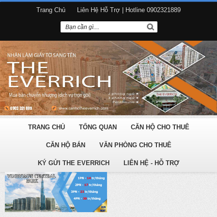
Trang Chủ
Liên Hệ Hỗ Trợ | Hotline 0902321889
TRANG CHỦ
TỔNG QUAN
CĂN HỘ CHO THUÊ
CĂN HỘ BÁN
VĂN PHÒNG CHO THUÊ
KÝ GỬI THE EVERRICH
LIÊN HỆ - HỖ TRỢ