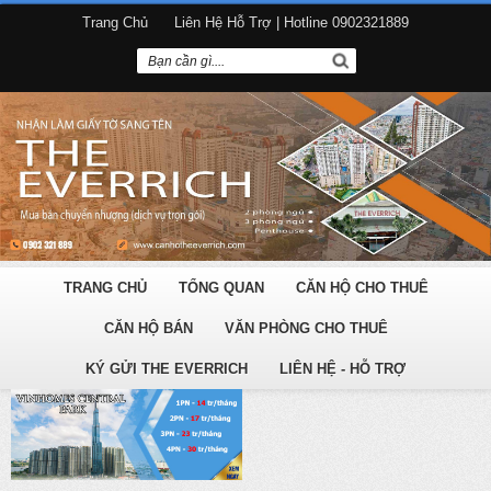
Trang Chủ
Liên Hệ Hỗ Trợ | Hotline 0902321889
TRANG CHỦ
TỔNG QUAN
CĂN HỘ CHO THUÊ
CĂN HỘ BÁN
VĂN PHÒNG CHO THUÊ
KÝ GỬI THE EVERRICH
LIÊN HỆ - HỖ TRỢ