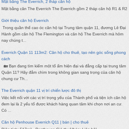
Mặt bằng The Everrich, 2 tháp căn hộ
Mặt bằng căn The Everrich The Everrich gồm 2 tháp căn hộ R1 & R2
Giới thiệu căn hộ Everrich
Trong quần thể cao óc căn hộ tại Trung tâm quận 11, đương Lê Đại
Hành gồm căn hộ The Flemington và căn hộ The Everrich mà hôm
nay chúng t...
Everrich Quận 11 113m2: Căn hộ cho thuê, tạo nên góc sống phong
cách
🏡 Bạn đang tìm kiếm một tổ ấm hiện đại và đẳng cấp tại trung tâm
Quận 11? Hãy đắm chìm trong không gian sang trọng của căn hộ
chung cư Th...
The Everrich quận 11 vị trí chiến lược đô thị
Việc kết nối với các vị trí trọng yếu của Thành phố và tiện ích căn hộ
đem lại là 2 yếu tố được khách hàng quan tâm khi chọn nơi an cư.
Có ...
Căn hộ Penhouse Everrich Q11 | bán | cho thuê