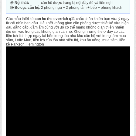
Nội thất:
căn hộ được trang bị nội đầy đủ và tiện nghi
Bố cục căn hộ:
2 phòng ngủ + 2 phòng tắm + bếp + phòng khách
Các mẫu thiết kế
can ho the everrich q11
chắc chăn khiến bạn vừa ý ngay
từ cái nhìn ban đầu. Hầu hết không gian căn phòng được thiết kế vừa hiện
đại, đẳng cấp, đầm ấm cùng với đó có thể mang không gian thiên nhiên
dịu êm vào trong các không gian căn hộ. Không những thế ở đây có các
tiện ích tích hợp ngay tại bên trong tòa nhà khu căn hộ với trung tâm mua
sắm, Lotte Mart, tiện ích của tòa nhà siêu thị, khu ăn uống, mua sắm, liền
kề Parkson Flemington