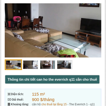
Thông tin chi tiết can ho the everrich q11 cần cho thuê
115 m²
Diện tích:
900 $/tháng
Giá thuê:
Khoảng tầng:
căn hộ
cho thuê tại tầng 15
- The Everrich 1 - q11