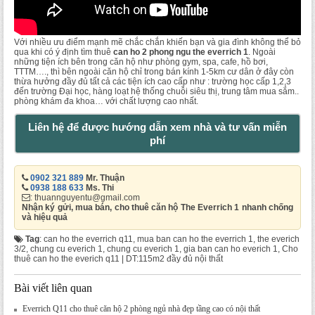
Với nhiều ưu điểm mạnh mẽ chắc chắn khiến bạn và gia đình không thể bỏ
qua khi có ý định tìm thuê
can ho 2 phong ngu the everrich 1
. Ngoài
những tiện ích bên trong căn hộ như phòng gym, spa, cafe, hồ bơi,
TTTM…., thì bên ngoài căn hộ chỉ trong bán kính 1-5km cư dân ở đây còn
thừa hưởng đầy đủ tất cả các tiện ích cao cấp như : trường học cấp 1,2,3
đến trường Đại học, hàng loạt hệ thống chuỗi siêu thị, trung tâm mua sắm..
phòng khám đa khoa… với chất lượng cao nhất.
Liên hệ để được hướng dẫn xem nhà và tư vấn miễn
phí
0902 321 889
Mr. Thuận
0938 188 633
Ms. Thi
: thuannguyentu@gmail.com
Nhận ký gửi, mua bán, cho thuê căn hộ The Everrich 1 nhanh chống
và hiệu quả
Tag
: can ho the everrich q11, mua ban can ho the everrich 1, the everich
3/2, chung cu everich 1, chung cu everich 1, gia ban can ho everich 1, Cho
thuê can ho the everich q11 | DT:115m2 đầy đủ nội thất
Bài viết liên quan
Everrich Q11 cho thuê căn hộ 2 phòng ngủ nhà đẹp tầng cao có nội thất