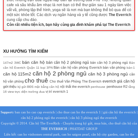
thức những trận đua ngựa hấp dẫn tại trường đua Phú Thọ. Những quán
cafe và sâu khấu âm nhạc là nơi bạn có thể thư giản sau 1 ngày làm việc
vất vã, phòng tập thể hình, yoga sẽ là nơi mà bạn không thể bỏ qua để có
một sức khỏe tốt. Các dịch vụ ngân hàng và y tế cũng được
The Everrich
cung cấp chu đáo.
Còn rất nhiều tiện ích, bạn hãy cùng gia đình khám phá tại The Everrich
XU HƯỚNG TÌM KIẾM
bán căn hộ
bán căn hộ 2 phòng ngủ
bán căn hộ 3 phòng ngủ
147m2
3WC
Bán
Bán căn hộ văn phòng Everrich
bán văn phòng
căn hô Everrich Quận 11 loại 3PN
bán-1
căn hộ 2 phòng ngủ
căn hộ 115m2
căn hộ 3 phòng ngủ
căn
cho thuê
everrich
giá căn hộ
hộ văn phòng
Cho thuê Văn Phòng The Everrich
giới thiệu
nội thất the everrich
penthouse
R2
ký gửi BĐS
mặt bằng căn hộ
penhouse
tầng
vị trí everrich 1
16 view trực diện trường đua
Support:
ban can ho cao cap everrich
|
cho thue can ho the everrich 1
|
giá căn hộ the everrich
|
căn hộ 2 phòng ngủ the everrich
|
căn hộ 3 phòng ngủ the everrich
Copyright © 2014.
Căn hộ The EverRich
- Chuyên trang ký gửi, mua bán, cho thuê căn hộ của
THE EVERRICH
| PHATDAT GROUP
Liên kết:
can ho vinhomes central park
,
can ho saigon pearl
,
căn hộ city garden
,
can ho the