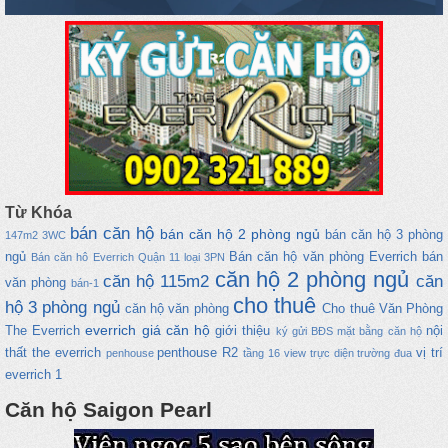
Từ Khóa
bán căn hộ
bán căn hộ 2 phòng ngủ
bán căn hộ 3 phòng
147m2
3WC
ngủ
Bán căn hộ văn phòng Everrich
bán
Bán căn hô Everrich Quận 11 loại 3PN
căn hộ 2 phòng ngủ
căn hộ 115m2
căn
văn phòng
bán-1
cho thuê
hộ 3 phòng ngủ
căn hộ văn phòng
Cho thuê Văn Phòng
everrich
giá căn hộ
The Everrich
giới thiệu
nội
ký gửi BĐS
mặt bằng căn hộ
thất the everrich
penthouse
R2
vị trí
penhouse
tầng 16 view trực diện trường đua
everrich 1
Căn hộ Saigon Pearl