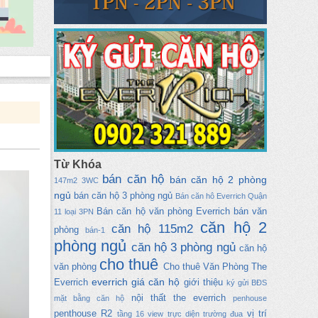
Từ Khóa
bán căn hộ
bán căn hộ 2 phòng
147m2
3WC
ngủ
bán căn hộ 3 phòng ngủ
Bán căn hô Everrich Quận
Bán căn hộ văn phòng Everrich
bán văn
11 loại 3PN
căn hộ 2
căn hộ 115m2
phòng
bán-1
phòng ngủ
căn hộ 3 phòng ngủ
căn hộ
cho thuê
văn phòng
Cho thuê Văn Phòng The
everrich
giá căn hộ
Everrich
giới thiệu
ký gửi BĐS
nội thất the everrich
mặt bằng căn hộ
penhouse
penthouse
R2
vị trí
tầng 16 view trực diện trường đua