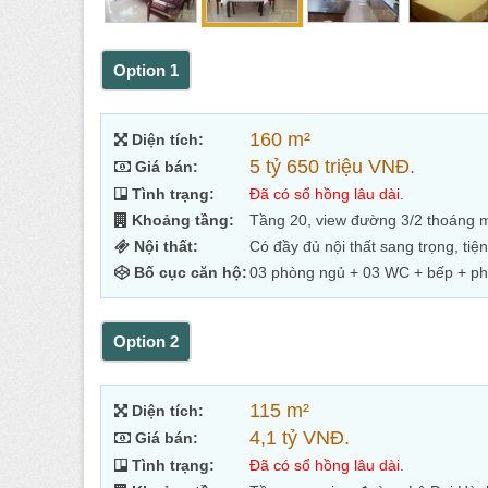
Option 1
160 m²
Diện tích:
5 tỷ 650 triệu VNĐ.
Giá bán:
Tình trạng:
Đã có sổ hồng lâu dài
.
Khoảng tầng:
Tầng 20, view đường 3/2 thoáng m
Nội thất:
Có đầy đủ nội thất sang trọng, tiện
Bố cục căn hộ:
03 phòng ngủ + 03 WC + bếp + p
Option 2
115 m²
Diện tích:
4,1 tỷ VNĐ.
Giá bán:
Tình trạng:
Đã có sổ hồng lâu dài
.