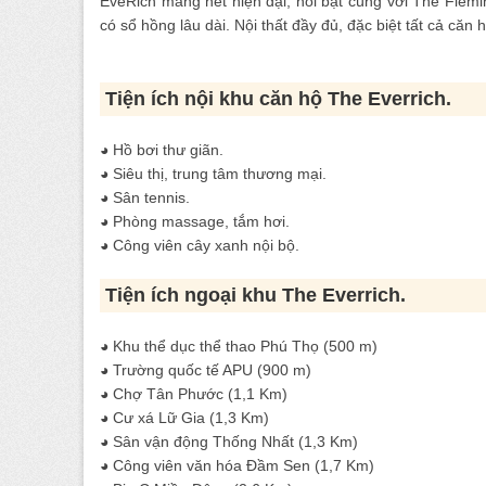
EveRich mang nét hiện đại, nổi bật cùng với The Flem
có sổ hồng lâu dài. Nội thất đầy đủ, đặc biệt tất cả că
Tiện ích nội khu căn hộ The Everrich.
◕ Hồ bơi thư giãn.
◕ Siêu thị, trung tâm thương mại.
◕ Sân tennis.
◕ Phòng massage, tắm hơi.
◕ Công viên cây xanh nội bộ.
Tiện ích ngoại khu The Everrich.
◕ Khu thể dục thể thao Phú Thọ (500 m)
◕ Trường quốc tế APU (900 m)
◕ Chợ Tân Phước (1,1 Km)
◕ Cư xá Lữ Gia (1,3 Km)
◕ Sân vận động Thống Nhất (1,3 Km)
◕ Công viên văn hóa Đầm Sen (1,7 Km)