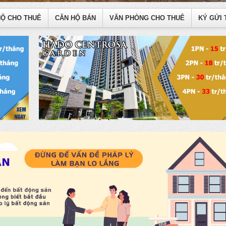
HỘ CHO THUÊ
CĂN HỘ BÁN
VĂN PHÒNG CHO THUÊ
KÝ GỬI 