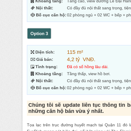
Khoảng tầng:
Tầng cao, view đường Lê Đại Hàn
Nội thất:
Có đầy đủ nội thất sang trọng, tiện
Bố cục căn hộ:
02 phòng ngủ + 02 WC + bếp + p
Option 3
115 m²
Diện tích:
4,2 tỷ VNĐ.
Giá bán:
Tình trạng:
Đã có sổ hồng lâu dài
.
Khoảng tầng:
Tầng thấp, view hồ bơi.
Nội thất:
Có đầy đủ nội thất sang trọng, tiện
Bố cục căn hộ:
02 phòng ngủ + 02 WC + bếp + p
Chúng tôi sẽ update liên tục thông tin 
những căn hộ bán vừa ý nhất.
Tọa lạc trên trục đường huyết mạch tại Quận 11 đó