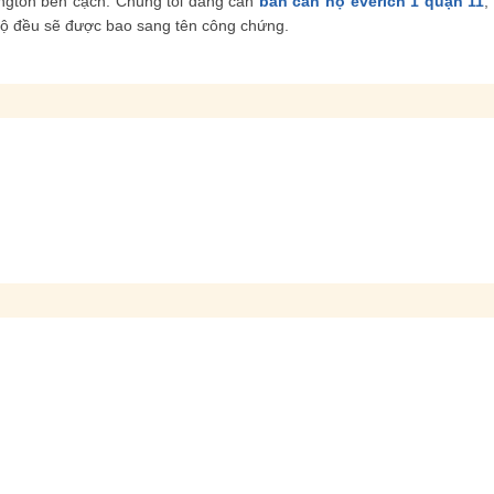
ington bên cạch. Chúng tôi đang cần
bán căn hộ everich 1 quận 11
,
n hộ đều sẽ được bao sang tên công chứng.