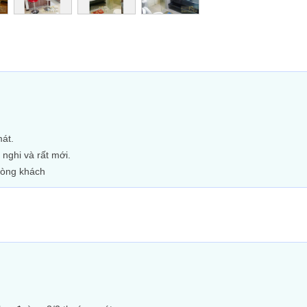
át.
 nghi và rất mới.
hòng khách