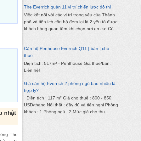
The Everrich quận 11 vị trí chiến lược đô thị
Việc kết nối với các vị trí trọng yếu của Thành
phố và tiện ích căn hộ đem lại là 2 yếu tố được
khách hàng quan tâm khi chọn nơi an cư. Có
...
Căn hộ Penhouse Everrich Q11 | bán | cho
thuê
Diện tích: 517m² - Penthouse Giá thuê/bán:
Liên hệ!
Giá căn hộ Everrich 2 phòng ngủ bao nhiêu là
hợp lý?
Diện tích : 117 m² Giá cho thuê : 800 - 850
USD/thang Nội thất : đầy đủ và tiện nghi Phòng
khách : 1 Phòng ngủ : 2 Mức giá cho thu...
p nhật
hòng The