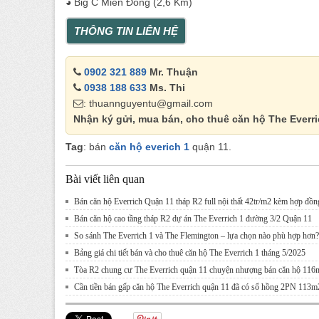
◕ Big C Miền Đông (2,6 Km)
THÔNG TIN LIÊN HỆ
0902 321 889
Mr. Thuận
0938 188 633
Ms. Thi
: thuannguyentu@gmail.com
Nhận ký gửi, mua bán, cho thuê căn hộ The Everr
Tag
: bán
căn hộ everich 1
quận 11.
Bài viết liên quan
Bán căn hộ Everrich Quận 11 tháp R2 full nội thất 42tr/m2 kèm hợp đồn
Bán căn hộ cao tầng tháp R2 dự án The Everrich 1 đường 3/2 Quận 11
So sánh The Everrich 1 và The Flemington – lựa chọn nào phù hợp hơn?
Bảng giá chi tiết bán và cho thuê căn hộ The Everrich 1 tháng 5/2025
Tòa R2 chung cư The Everrich quận 11 chuyện nhượng bán căn hộ 116
Cần tiền bán gấp căn hộ The Everrich quận 11 đã có sổ hồng 2PN 113m