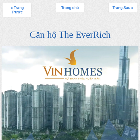
« Trang
Trang chủ
Trang Sau »
Trước
Căn hộ The EverRich