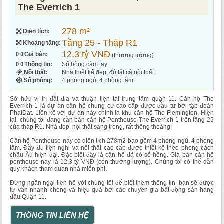
The Everrich 1
278 m²
Diện tích:
Tầng 25 - Tháp R1
Khoảng tầng:
12,3 tỷ VNĐ
Giá bán:
(thương lượng)
Thông tin:
Sổ hồng cầm tay.
Nội thất:
Nhà thiết kế đẹp, đủ tất cả nội thất
Số phòng:
4 phòng ngủ, 4 phòng tắm
Sở hữu vị trí đắt địa và thuận tiện tại trung tâm quận 11. Căn hộ The
Everrich 1 là dự án căn hộ chung cư cao cấp được đầu tư bởi tập đoàn
PhatDat. Liền kề với dự án này chính là khu căn hộ The Flemington. Hiện
tại, chúng tôi đang cần bán căn hộ Penthouse The Everrich 1 trên tầng 25
của tháp R1. Nhà đẹp, nội thất sang trọng, rất thông thoáng!
Căn hộ Penthouse này có diện tích 278m2 bao gồm 4 phòng ngủ, 4 phòng
tắm. Đầy đủ tiện nghi và nội thất cao cấp được thiết kế theo phong cách
châu Âu hiện đại. Đặc biệt đây là căn hộ đã có sổ hồng. Giá bán căn hộ
penthouse này là 12,3 tỷ VNĐ (còn thương lượng). Chúng tôi có thể dẫn
quý khách tham quan nhà miễn phí.
Đừng ngần ngại liên hệ với chúng tôi để biết thêm thông tin, bạn sẽ được
tư vấn nhanh chóng và hiệu quả bởi các chuyên gia bất động sản hàng
đầu Quận 11.
THÔNG TIN LIÊN HỆ