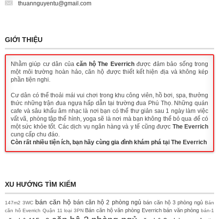
thuannguyentu@gmail.com
GIỚI THIỆU
Nhằm giúp cư dân của
căn hộ The Everrich
được đảm bảo sống trong
một môi trường hoàn hảo, căn hộ được thiết kết hiện địa và không kép
phần tiện nghi.
Cư dân có thể thoải mái vui chơi trong khu công viên, hồ bơi, spa, thưởng
thức những trận đua ngựa hấp dẫn tại trường đua Phú Thọ. Những quán
cafe và sâu khấu âm nhạc là nơi bạn có thể thư giản sau 1 ngày làm việc
vất vã, phòng tập thể hình, yoga sẽ là nơi mà bạn không thể bỏ qua để có
một sức khỏe tốt. Các dịch vụ ngân hàng và y tế cũng được
The Everrich
cung cấp chu đáo.
Còn rất nhiều tiện ích, bạn hãy cùng gia đình khám phá tại The Everrich
XU HƯỚNG TÌM KIẾM
bán căn hộ
bán căn hộ 2 phòng ngủ
bán căn hộ 3 phòng ngủ
147m2
3WC
Bán
Bán căn hộ văn phòng Everrich
bán văn phòng
căn hô Everrich Quận 11 loại 3PN
bán-1