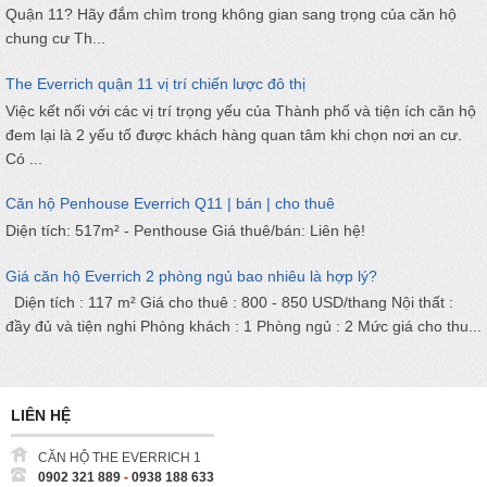
Quận 11? Hãy đắm chìm trong không gian sang trọng của căn hộ
chung cư Th...
The Everrich quận 11 vị trí chiến lược đô thị
Việc kết nối với các vị trí trọng yếu của Thành phố và tiện ích căn hộ
đem lại là 2 yếu tố được khách hàng quan tâm khi chọn nơi an cư.
Có ...
Căn hộ Penhouse Everrich Q11 | bán | cho thuê
Diện tích: 517m² - Penthouse Giá thuê/bán: Liên hệ!
Giá căn hộ Everrich 2 phòng ngủ bao nhiêu là hợp lý?
Diện tích : 117 m² Giá cho thuê : 800 - 850 USD/thang Nội thất :
đầy đủ và tiện nghi Phòng khách : 1 Phòng ngủ : 2 Mức giá cho thu...
LIÊN HỆ
CĂN HỘ THE EVERRICH 1
0902 321 889
-
0938 188 633