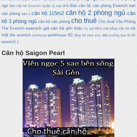
ngủ
Bán căn hộ văn phòng Everrich
bán
Bán căn hô Everrich Quận 11 loại 3PN
căn hộ 2 phòng ngủ
căn hộ 115m2
căn
văn phòng
bán-1
cho thuê
hộ 3 phòng ngủ
căn hộ văn phòng
Cho thuê Văn Phòng
everrich
giá căn hộ
The Everrich
giới thiệu
nội
ký gửi BĐS
mặt bằng căn hộ
thất the everrich
penthouse
R2
vị trí
penhouse
tầng 16 view trực diện trường đua
everrich 1
Căn hộ Saigon Pearl